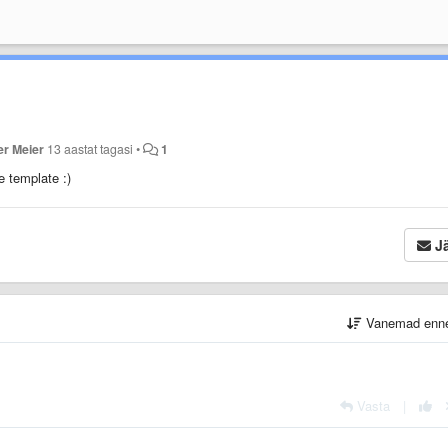
er Meier
13 aastat tagasi
•
1
e template :)
Jä
Vanemad enn
Vasta
|