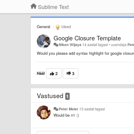
Sublime Text
General
Ideed
Google Closure Template
Niken Wijaya
14 aastat tagasi
•
uuendaja
Pet
Would you please add syntax highlight for google closur
Hääl
2
3
Vastused
1
Peter Meier
13 aastat tagasi
Would be n1 :)