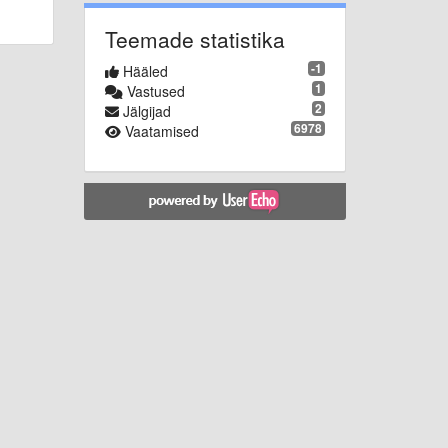
Teemade statistika
-1
Hääled
1
Vastused
2
Jälgijad
6978
Vaatamised