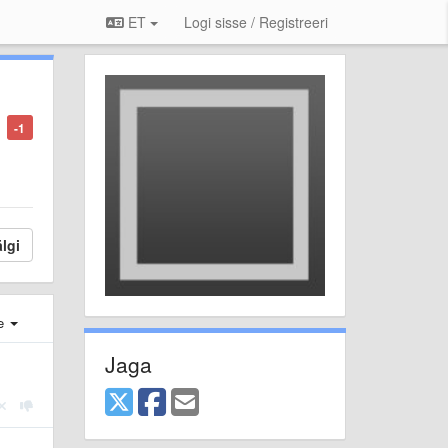
ET
Logi sisse / Registreeri
-1
lgi
e
Jaga