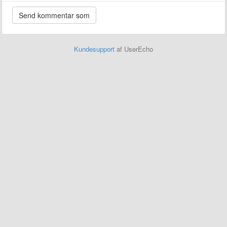
Kundesupport
af UserEcho