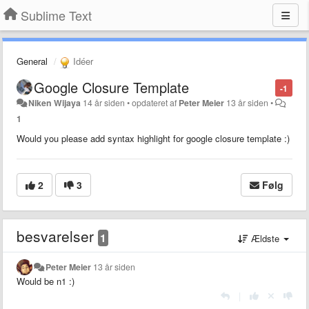
Sublime Text
General
Idéer
Google Closure Template
-1
Niken Wijaya
14 år siden
•
opdateret af
Peter Meier
13 år siden
•
1
Would you please add syntax highlight for google closure template :)
2
3
Følg
besvarelser
1
Ældste
Peter Meier
13 år siden
Would be n1 :)
|