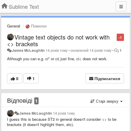
Sublime Text
General
Помилки
Vintage text objects do not work with
-1
<> brackets
James McLaughlin
14 років тому
•
оновлений
14 років тому
•
1
Although you can e.g. ci" or ci( just fine, ci< does not work.
0
1
Підписатися
Відповіді
1
Старі зверху
James McLaughlin
14 років тому
I guess this is because ST2 in general doesn't consider <> to be
brackets (it doesn't highlight them, etc).