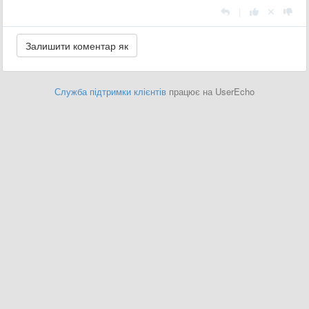
|
Служба підтримки клієнтів
працює на UserEcho