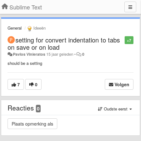
Sublime Text
General
Ideeën
setting for convert indentation to tabs
+7
on save or on load
Pavlos Vinieratos
15 jaar geleden
•
0
should be a setting
7
0
Volgen
Reacties
0
Oudste eerst