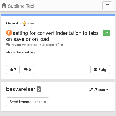
Sublime Text
General
Idéer
setting for convert indentation to tabs
+7
on save or on load
Pavlos Vinieratos
15 år siden
•
0
should be a setting
7
0
Følg
besvarelser
0
Ældste