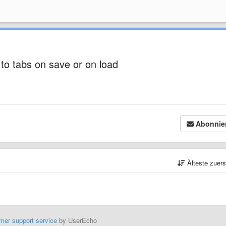
 to tabs on save or on load
Abonnie
Älteste zuer
mer support service
by UserEcho