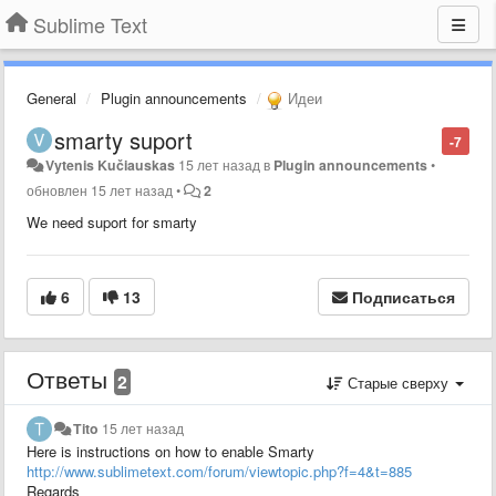
Sublime Text
General
Plugin announcements
Идеи
smarty suport
-7
Vytenis Kučiauskas
15 лет назад
в
Plugin announcements
•
обновлен
15 лет назад
•
2
We need suport for smarty
6
13
Подписаться
Ответы
2
Старые сверху
Tito
15 лет назад
Here is instructions on how to enable Smarty
http://www.sublimetext.com/forum/viewtopic.php?f=4&t=885
Regards