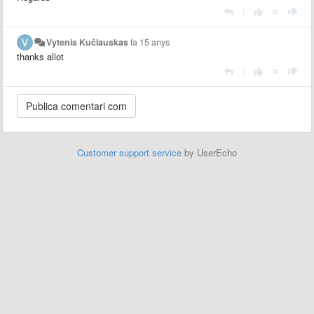
|
Vytenis Kučiauskas
fa 15 anys
thanks allot
|
Customer support service
by UserEcho