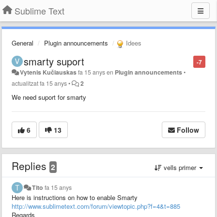
Sublime Text
General
Plugin announcements
Idees
smarty suport
-7
Vytenis Kučiauskas
fa 15 anys
en
Plugin announcements
•
actualitzat
fa 15 anys
•
2
We need suport for smarty
6
13
Follow
Replies
2
vells primer
Tito
fa 15 anys
Here is instructions on how to enable Smarty
http://www.sublimetext.com/forum/viewtopic.php?f=4&t=885
Regards