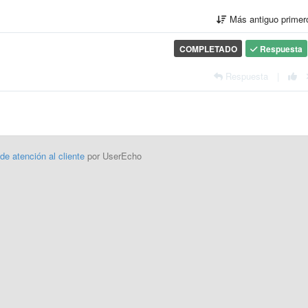
Más antiguo prime
COMPLETADO
Respuesta
Respuesta
|
 de atención al cliente
por UserEcho