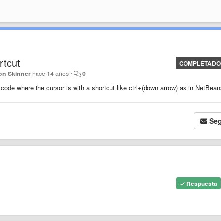
rtcut
COMPLETADO
on Skinner
hace 14 años
•
0
f code where the cursor is with a shortcut like ctrl+(down arrow) as in NetBean
Seg
Respuesta