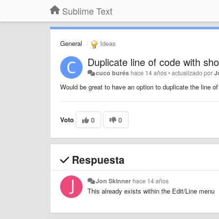
Sublime Text
General
Ideas
Duplicate line of code with sho
cuco burés
hace 14 años
•
actualizado por
J
Would be great to have an option to duplicate the line o
Voto
0
0
Respuesta
Jon Skinner
hace 14 años
This already exists within the Edit/Line menu