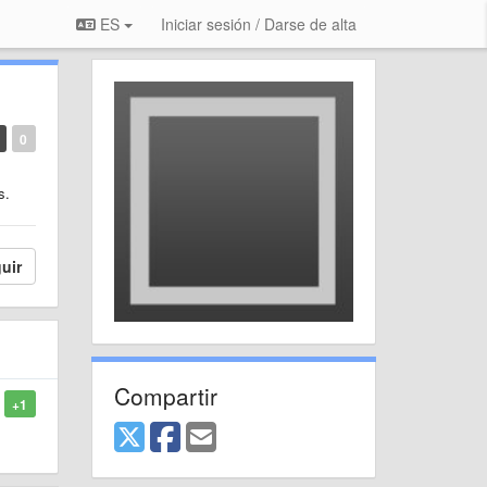
ES
Iniciar sesión / Darse de alta
0
s.
uir
Compartir
+1