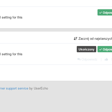
Odpow
setting for this
Zacznij od najstarszy
Ukończony
Odpow
setting for this
Odpowiedz
|
mer support service
by UserEcho