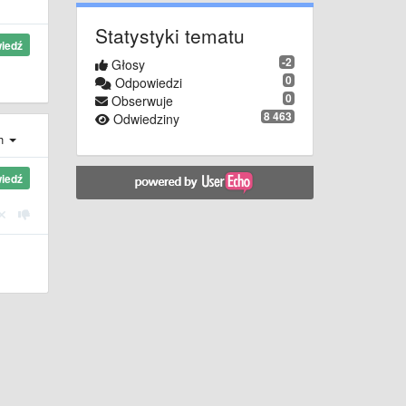
Statystyki tematu
iedź
-2
Głosy
0
Odpowiedzi
0
Obserwuje
8 463
Odwiedziny
ch
iedź