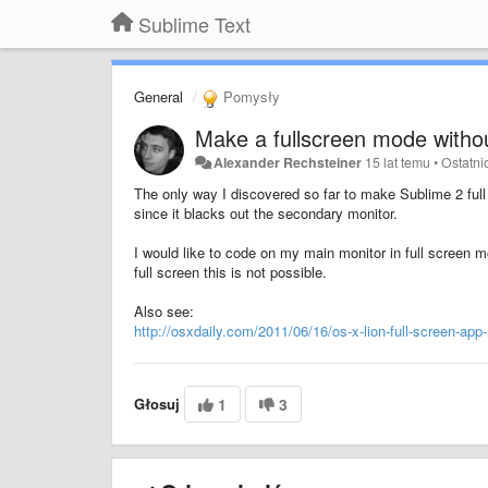
Sublime Text
General
Pomysły
Make a fullscreen mode withou
Alexander Rechsteiner
15 lat temu
•
Ostatni
The only way I discovered so far to make Sublime 2 full
since it blacks out the secondary monitor.
I would like to code on my main monitor in full screen
full screen this is not possible.
Also see:
http://osxdaily.com/2011/06/16/os-x-lion-full-screen-app
Głosuj
1
3