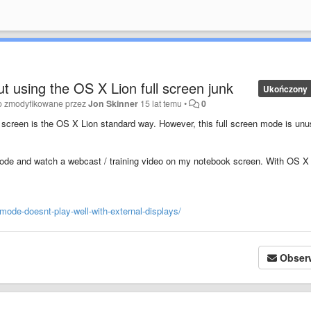
t using the OS X Lion full screen junk
Ukończony
o zmodyfikowane przez
Jon Skinner
15 lat temu
•
0
 screen is the OS X Lion standard way. However, this full screen mode is unu
 mode and watch a webcast / training video on my notebook screen. With OS X
-mode-doesnt-play-well-with-external-displays/
Obser