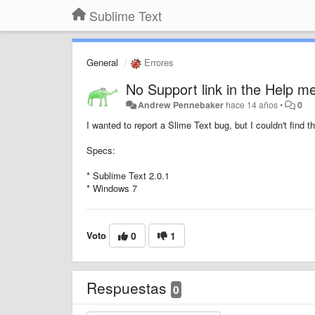
Sublime Text
General
Errores
No Support link in the Help m
Andrew Pennebaker
hace 14 años
•
0
I wanted to report a Slime Text bug, but I couldn't find 
Specs:
* Sublime Text 2.0.1
* Windows 7
Voto
0
1
Respuestas
0