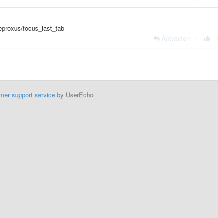
m/eproxus/focus_last_tab
Antworten
|
mer support service
by UserEcho