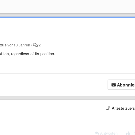
oxus
vor 13 Jahren
•
2
t tab, regardless of its position.
Abonnie
Älteste zuer
Antworten
|