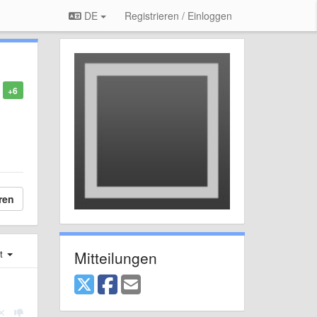
DE
Registrieren / Einloggen
+6
ren
Mitteilungen
st