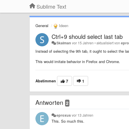
Sublime Text
General
Ideen
Ctrl+9 should select last tab
Skalman
vor 15 Jahren
•
aktualisiert von
epr
Instead of selecting the 9th tab, it ought to select the las
This would imitate behavior in Firefox and Chrome.
Abstimmen
7
1
Antworten
2
eproxus
vor 13 Jahren
This. So much this.