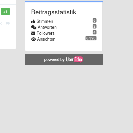
Beitragsstatistik
+1
6
Stimmen
2
Antworten
4
Followers
6.390
Ansichten