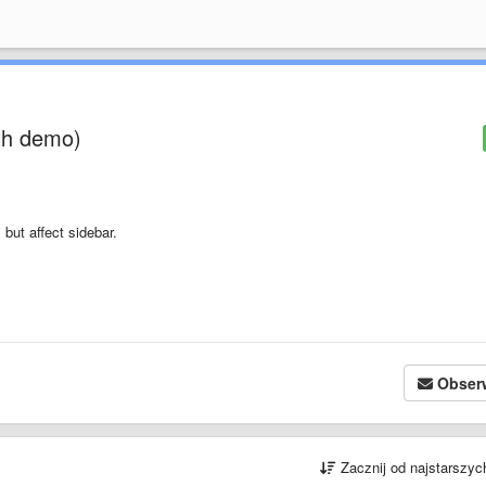
ith demo)
, but affect sidebar.
Obser
Zacznij od najstarszy