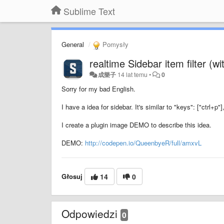
Sublime Text
General
Pomysły
realtime Sidebar item filter (w
成樂子
14 lat temu
•
0
Sorry for my bad English.
I have a idea for sidebar. It's similar to "keys": ["ctrl+p"]
I create a plugin image DEMO to describe this idea.
DEMO:
http://codepen.io/QueenbyeR/full/amxvL
Głosuj
14
0
Odpowiedzi
0