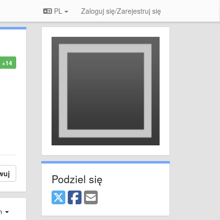
PL
Zaloguj się/Zarejestruj się
+14
wuj
Podziel się
ch