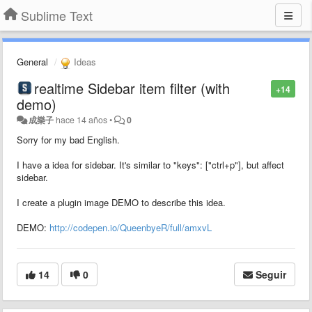
Sublime Text
General
Ideas
realtime Sidebar item filter (with
+14
demo)
成樂子
hace 14 años
•
0
Sorry for my bad English.
I have a idea for sidebar. It's similar to "keys": ["ctrl+p"], but affect
sidebar.
I create a plugin image DEMO to describe this idea.
DEMO:
http://codepen.io/QueenbyeR/full/amxvL
14
0
Seguir