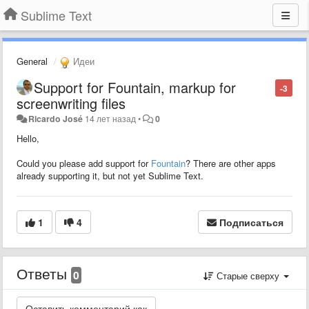
Sublime Text
General
Идеи
Support for Fountain, markup for
-3
screenwriting files
Ricardo José
14 лет назад
•
0
Hello,
Could you please add support for
Fountain
? There are other apps
already supporting it, but not yet Sublime Text.
1
4
Подписаться
Ответы
0
Старые сверху