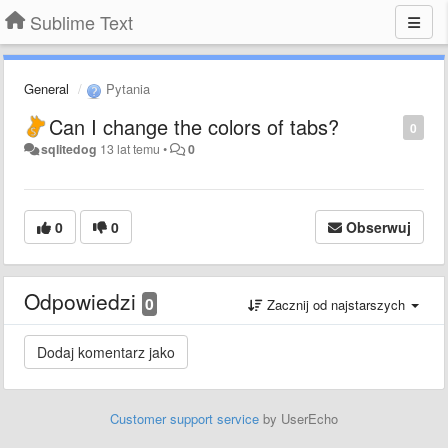
Sublime Text
General
Pytania
Can I change the colors of tabs?
0
sqlitedog
13 lat temu
•
0
0
0
Obserwuj
Odpowiedzi
0
Zacznij od najstarszych
Customer support service
by UserEcho