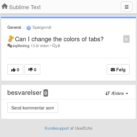
Sublime Text
General
Spørgsmål
Can I change the colors of tabs?
0
sqlitedog
13 år siden
•
0
0
0
Følg
besvarelser
0
Ældste
Kundesupport
af UserEcho