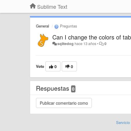
Sublime Text
General
Preguntas
Can I change the colors of ta
sqlitedog
hace 13 años
•
0
Voto
0
0
Respuestas
0
Servicio