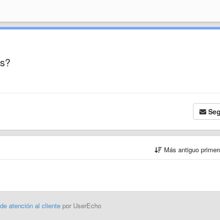
bs?
Seg
Más antiguo prime
 de atención al cliente
por UserEcho