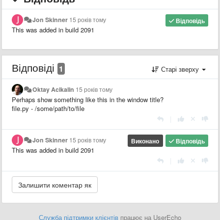
Jon Skinner
15 років тому
Відповідь
This was added in build 2091
Відповіді
1
Старі зверху
Oktay Acikalin
15 років тому
Perhaps show something like this in the window title?
file.py - /some/path/to/file
|
Jon Skinner
15 років тому
Виконано
Відповідь
This was added in build 2091
|
Служба підтримки клієнтів
працює на UserEcho