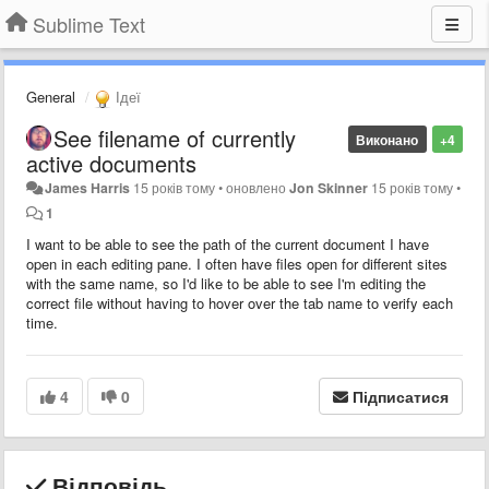
Sublime Text
General
Ідеї
See filename of currently
Виконано
+4
active documents
James Harris
15 років тому
•
оновлено
Jon Skinner
15 років тому
•
1
I want to be able to see the path of the current document I have
open in each editing pane. I often have files open for different sites
with the same name, so I'd like to be able to see I'm editing the
correct file without having to hover over the tab name to verify each
time.
4
0
Підписатися
Відповідь