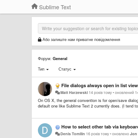
Sublime Text
Або залиште нам приватне повідомлення
Форум:
General
Тип
Статус
File dialogs always open in list vi
Matt Harzewski
14 років тому
•
оновлений
1
On OS X, the general convention is for open/save dialogs
default one like Sublime Text 2 currently does. (I tend t
How to select other tab via keyboa
Denis Tomilin
16 років тому
•
оновлено
Jon