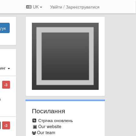
UK
Увійти / Зареєструватися
гук
инг
-3
a
Посилання
Стрічка оновлень
-3
Our website
Our team