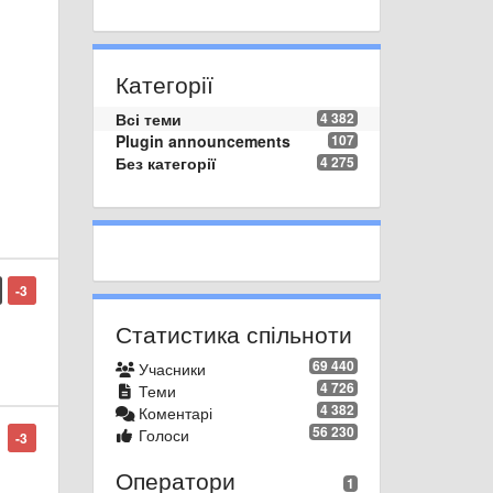
Категорії
Всі теми
4 382
Plugin announcements
107
Без категорії
4 275
-3
Статистика спільноти
69 440
Учасники
4 726
Теми
4 382
Коментарі
56 230
Голоси
-3
Оператори
1