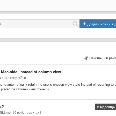
Додати новий від
Найбільший рейт
ew Mac-side, instead of column view
4 років тому
•
0
 to automatically retain the user's chosen view style instead of reverting to 
o prefer the Column view myself.)
rd?
Є відповідь
 Skinner
16 років тому
•
1