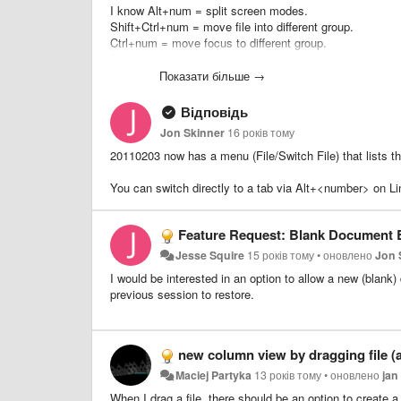
I know Alt+num = split screen modes.
Shift+Ctrl+num = move file into different group.
Ctrl+num = move focus to different group.
But how i can move focus on different tab in current gro
Показати більше →
Відповідь
Jon Skinner
16 років тому
20110203 now has a menu (File/Switch File) that lists th
You can switch directly to a tab via Alt+<number> o
Feature Request: Blank Document 
Jesse Squire
15 років тому
•
оновлено
Jon 
I would be interested in an option to allow a new (bla
previous session to restore.
new column view by dragging file (a
Maciej Partyka
13 років тому
•
оновлено
jan
When I drag a file, there should be an option to creat