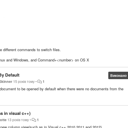
up?
e different commands to switch files.
n Linux and Windows, and Command+<number> on OS X
By Default
Виконано
Skinner
15 років тому
•
1
nk) document to be opened by default when there were no documents from the
s in visual c++)
 otte
13 років тому
•
1
e a new column view(such as in Visual c++ 2010,2011 and 2012)