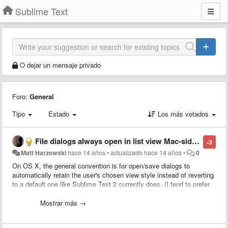
Sublime Text
O dejar un mensaje privado
Foro:
General
Tipo
Estado
Los más votados
File dialogs always open in list view Mac-side, instead of column view
-3
Matt Harzewski
hace 14 años
•
actualizado
hace 14 años
•
0
On OS X, the general convention is for open/save dialogs to
automatically retain the user's chosen view style instead of reverting
to a default one like Sublime Text 2 currently does. (I tend to prefer
the Column view myself.)
Mostrar más →