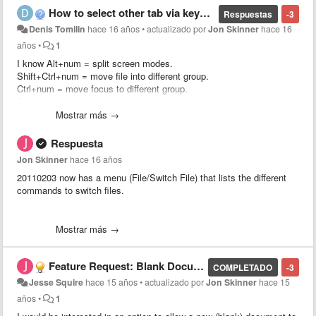
How to select other tab via keyboard?
Respuestas
-3
Denis Tomilin
hace 16 años
•
actualizado por
Jon Skinner
hace 16
años
•
1
I know Alt+num = split screen modes.
Shift+Ctrl+num = move file into different group.
Ctrl+num = move focus to different group.
But how i can move focus on different tab in current group?
Mostrar más →
Respuesta
Jon Skinner
hace 16 años
20110203 now has a menu (File/Switch File) that lists the different
commands to switch files.
You can switch directly to a tab via Alt+<number> on Linux and
Windows, and Command+<number> on OS X
Mostrar más →
Feature Request: Blank Document By Default
COMPLETADO
-3
Jesse Squire
hace 15 años
•
actualizado por
Jon Skinner
hace 15
años
•
1