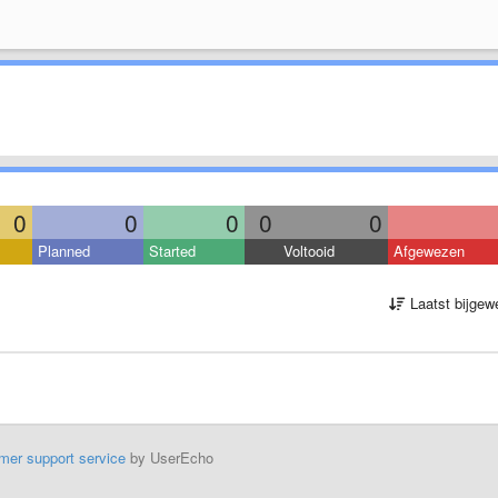
0
0
0
0
0
Planned
Started
Voltooid
Afgewezen
Laatst bijgew
mer support service
by UserEcho