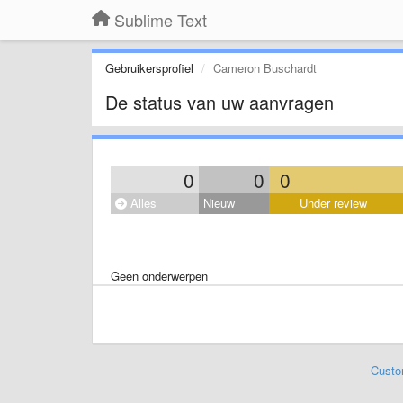
Sublime Text
Gebruikersprofiel
Cameron Buschardt
De status van uw aanvragen
0
0
0
Alles
Nieuw
Under review
Geen onderwerpen
Custo