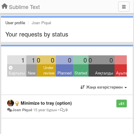
Sublime Text
User profile
Joan Piqué
Your requests by status
1
1
0
0
0
0
0
0
Under
Барлығы
New
review
Planned
Started
Аяқталды
Ауытқыд
Жаңа өзгерістермен
Minimize to tray (option)
+61
Joan Piqué
15 year бұрын
•
0