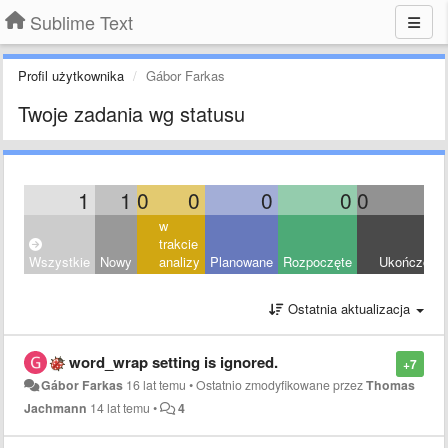
Sublime Text
Profil użytkownika
Gábor Farkas
Twoje zadania wg statusu
1
1
0
0
0
0
0
0
w
trakcie
Wszystkie
Nowy
analizy
Planowane
Rozpoczęte
Ukończony
Ostatnia aktualizacja
word_wrap setting is ignored.
+7
Gábor Farkas
16 lat temu
•
Ostatnio zmodyfikowane przez
Thomas
Jachmann
14 lat temu
•
4