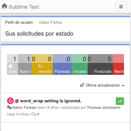
Sublime Text
Perfil de usuario
Gábor Farkas
Sus solicitudes por estado
1
1
0
0
0
0
0
0
En
Todo
Nuevo
revisión
Planeado
Iniciado
Finalizado
Rechaza
Última actualización
word_wrap setting is ignored.
+7
Gábor Farkas
hace 16 años
•
actualizado por
Thomas Jachmann
hace 14 años
•
4