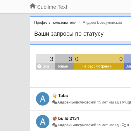
Sublime Text
Профиль пользователя
Андрей Бовсуновский
Ваши запросы по статусу
3
3
0
0
Все
Новые
На рассмотрении
За
Tabs
Андрей Бовсуновский
15 лет назад
в
Plug
build 2134
Андрей Бовсуновский
15 лет назад
•
0