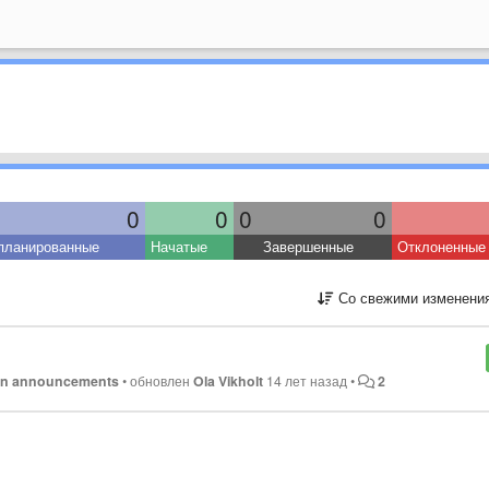
0
0
0
0
планированные
Начатые
Завершенные
Отклоненные
Со свежими изменени
in announcements
•
обновлен
Ola Vikholt
14 лет назад
•
2