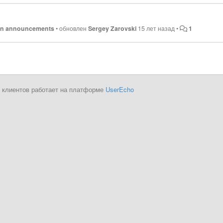
in announcements
•
обновлен
Sergey Zarovski
15 лет назад
•
1
 клиентов работает на платформе
UserEcho