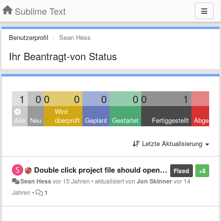
Sublime Text
Benutzerprofil
Sean Hess
Ihr Beantragt-von Status
1
0
0
0
0
0
0
1
Wird
Alle
Neu
überprüft
Geplant
Gestartet
Fertiggestellt
Abgelehn
Letzte Aktualisierung
Double click project file should open the project
Fixed
+8
Sean Hess
vor 15 Jahren
•
aktualisiert von
Jon Skinner
vor 14
Jahren
•
1