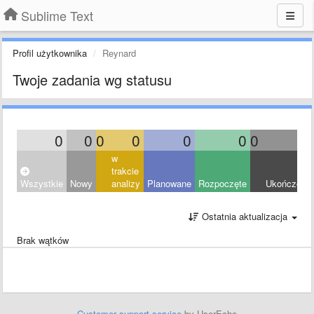
Sublime Text
Profil użytkownika
Reynard
Twoje zadania wg statusu
0
0
0
0
0
0
0
0
w
trakcie
Wszystkie
Nowy
analizy
Planowane
Rozpoczęte
Ukończony
Ostatnia aktualizacja
Brak wątków
Customer support service
by UserEcho