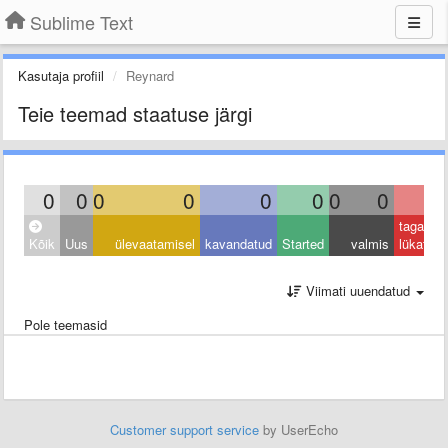
Sublime Text
Kasutaja profiil
Reynard
Teie teemad staatuse järgi
0
0
0
0
0
0
0
0
0
tagasi
Kõik
Uus
ülevaatamisel
kavandatud
Started
valmis
lükatud
Viimati uuendatud
Pole teemasid
Customer support service
by UserEcho