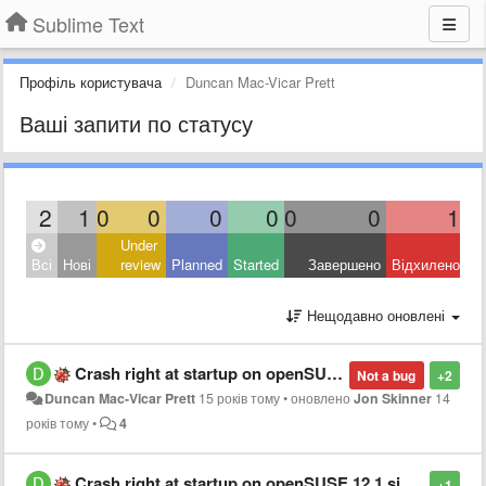
Sublime Text
Профіль користувача
Duncan Mac-Vicar Prett
Ваші запити по статусу
2
1
0
0
0
0
0
0
1
Under
Всі
Нові
review
Planned
Started
Завершено
Відхилено
Нещодавно оновлені
Crash right at startup on openSUSE 12.1 since build 2165
Not a bug
+2
Duncan Mac-Vicar Prett
15 років тому
•
оновлено
Jon Skinner
14
років тому
•
4
Crash right at startup on openSUSE 12.1 since build 2165
+1