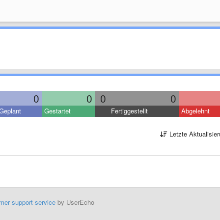
0
0
0
0
Geplant
Gestartet
Fertiggestellt
Abgelehnt
Letzte Aktualisie
mer support service
by UserEcho