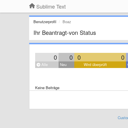
Sublime Text
Benutzerprofil
Boaz
Ihr Beantragt-von Status
0
0
0
0
Alle
Neu
Wird überprüft
Keine Beiträge
Custo