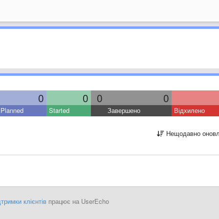
0
0
0
0
Planned
Started
Завершено
Відхилено
Нещодавно оновл
тримки клієнтів
працює на UserEcho