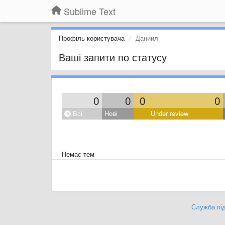
Sublime Text
Профіль користувача
Даниил
Ваші запити по статусу
0
0
0
0
Всі
Нові
Under review
Немає тем
Служба під