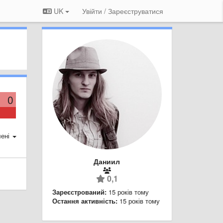
UK
Увійти / Зареєструватися
0
ені
Даниил
0,1
Зареєстрований:
15 років тому
Остання активність:
15 років тому