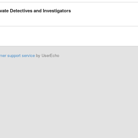
ivate Detectives and Investigators
mer support service
by UserEcho