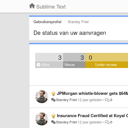
Sublime Text
Gebruikersprofiel
Stanley Friel
De status van uw aanvragen
3
3
0
Alles
Nieuw
Under review
JPMorgan whistle-blower gets $64M
Stanley Friel
12 jaar geleden
•
0
Insurance Fraud Certified at Koyal Grou
Stanley Friel
12 jaar geleden
•
0