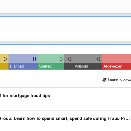
0
0
0
0
0
Planned
Started
Voltooid
Afgewezen
Laatst bijgew
 for mortgage fraud tips
p: Learn how to spend smart, spend safe during Fraud Prevention Month