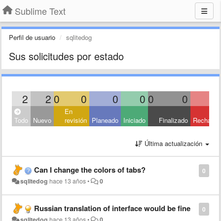
Sublime Text
Perfil de usuario
sqlitedog
Sus solicitudes por estado
2
2
0
0
0
0
0
0
En
Todo
Nuevo
revisión
Planeado
Iniciado
Finalizado
Rechaza
Última actualización
Can I change the colors of tabs?
0
sqlitedog
hace 13 años
•
0
Russian translation of interface would be fine
0
sqlitedog
hace 13 años
•
0