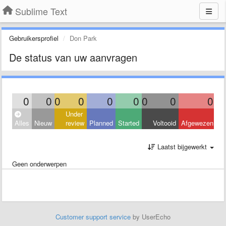
Sublime Text
Gebruikersprofiel
Don Park
De status van uw aanvragen
0
0
0
0
0
0
0
0
0
Under
Alles
Nieuw
review
Planned
Started
Voltooid
Afgewezen
Laatst bijgewerkt
Geen onderwerpen
Customer support service
by UserEcho