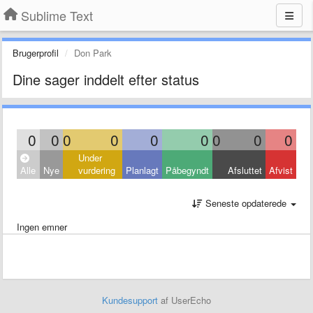
Sublime Text
Brugerprofil
Don Park
Dine sager inddelt efter status
0
0
0
0
0
0
0
0
0
Under
Alle
Nye
vurdering
Planlagt
Påbegyndt
Afsluttet
Afvist
Seneste opdaterede
Ingen emner
Kundesupport
af UserEcho