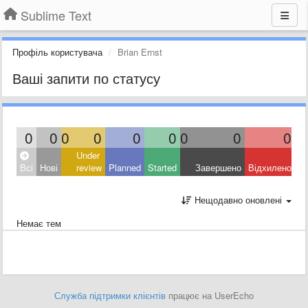
Sublime Text
Профіль користувача
Brian Ernst
Ваші запити по статусу
0
0
0
0
0
0
0
0
0
Under
Всі
Нові
review
Planned
Started
Завершено
Відхилено
Нещодавно оновлені
Немає тем
Служба підтримки клієнтів
працює на UserEcho