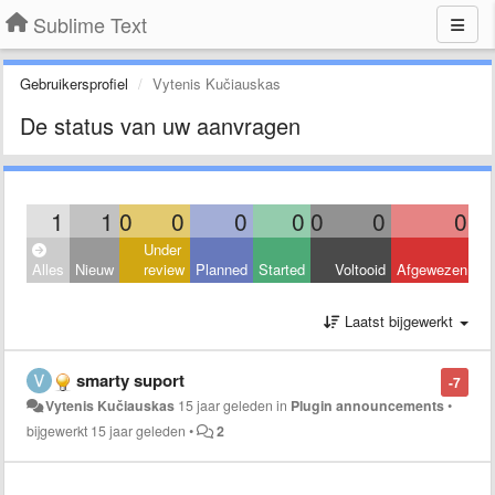
Sublime Text
Gebruikersprofiel
Vytenis Kučiauskas
De status van uw aanvragen
1
1
0
0
0
0
0
0
0
Under
Alles
Nieuw
review
Planned
Started
Voltooid
Afgewezen
Laatst bijgewerkt
smarty suport
-7
Vytenis Kučiauskas
15 jaar geleden
in
Plugin announcements
•
bijgewerkt
15 jaar geleden
•
2