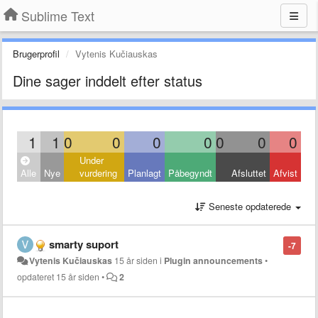
Sublime Text
Brugerprofil
Vytenis Kučiauskas
Dine sager inddelt efter status
1
1
0
0
0
0
0
0
0
Under
Alle
Nye
vurdering
Planlagt
Påbegyndt
Afsluttet
Afvist
Seneste opdaterede
smarty suport
-7
Vytenis Kučiauskas
15 år siden
i
Plugin announcements
•
opdateret
15 år siden
•
2