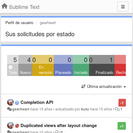
Sublime Text
Perfil de usuario
gearheart
Sus solicitudes por estado
5
4
0
0
0
0
0
1
En
Todo
Nuevo
revisión
Planeado
Iniciado
Finalizado
Rechaza
Última actualización
Completion API
-1
gearheart
hace 15 años
•
actualizado por
kutu
hace 15 años
•
1
Duplicated views after layout change
+1
gearheart
hace 15 años
•
0