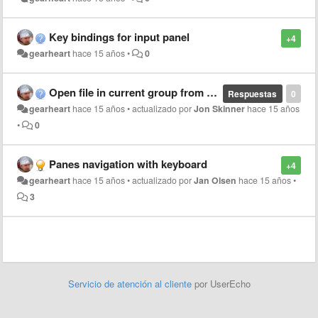
Key bindings for input panel
+4
gearheart
hace 15 años
•
0
Open file in current group from API
Respuestas
0
gearheart
hace 15 años
•
actualizado por
Jon Skinner
hace 15 años
•
0
Panes navigation with keyboard
+4
gearheart
hace 15 años
•
actualizado por
Jan Olsen
hace 15 años
•
3
Servicio de atención al cliente
por UserEcho