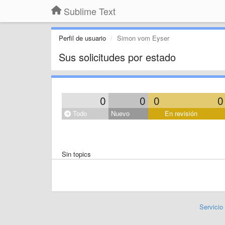
Sublime Text
Perfil de usuario
Simon vom Eyser
Sus solicitudes por estado
0
0
0
0
Todo
Nuevo
En revisión
Sin topics
Servicio