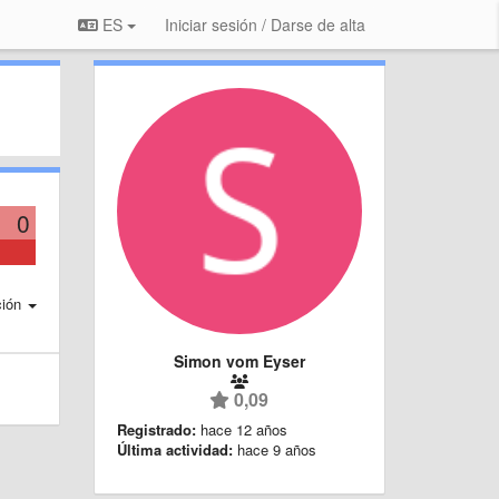
ES
Iniciar sesión / Darse de alta
0
ción
Simon vom Eyser
0,09
Registrado:
hace 12 años
Última actividad:
hace 9 años