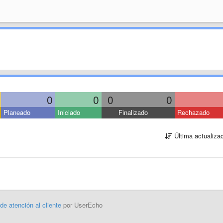
0
0
0
0
Planeado
Iniciado
Finalizado
Rechazado
Última actualiza
 de atención al cliente
por UserEcho