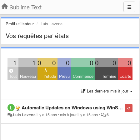
Sublime Text
Profil utilisateur
Luis Lavena
Vos requêtes par états
1
1
0
0
0
0
0
0
0
À
Tout
Nouveau
l'étude
Prévu
Commencé
Terminé
Écarté
Les derniers mis à jour
Automatic Updates on Windows using WinSparkle
-7
Luis Lavena
il y a 15 ans
•
mis à jour
il y a 15 ans
•
6