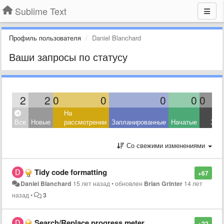
Sublime Text
Профиль пользователя
Daniel Blanchard
Ваши запросы по статусу
2
2
0
0
0
0
0
На
Все
Новые
рассмотрении
Запланированные
Начатые
Зав
Со свежими изменениями
Tidy code formatting
+67
Daniel Blanchard
15 лет назад
•
обновлен
Brian Grinter
14 лет
назад
•
3
Search/Replace progress meter
+22