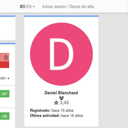
ES
Iniciar sesión / Darse de alta
0
ción
Daniel Blanchard
+67
3,45
Registrado:
hace 15 años
Última actividad:
hace 15 años
+22