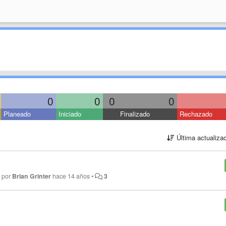
0
0
0
0
Planeado
Iniciado
Finalizado
Rechazado
Última actualiza
o por
Brian Grinter
hace 14 años
•
3