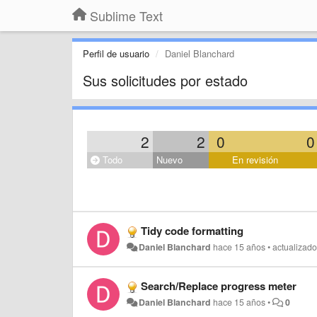
Sublime Text
Perfil de usuario
Daniel Blanchard
Sus solicitudes por estado
2
2
0
0
Todo
Nuevo
En revisión
Tidy code formatting
Daniel Blanchard
hace 15 años
•
actualizad
Search/Replace progress meter
Daniel Blanchard
hace 15 años
•
0