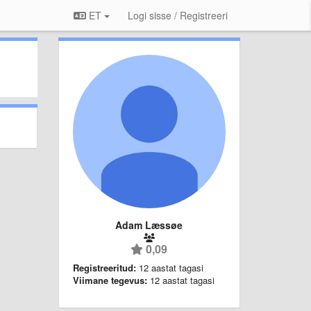
ET
Logi sisse / Registreeri
Adam Læssøe
0,09
Registreeritud:
12 aastat tagasi
Viimane tegevus:
12 aastat tagasi