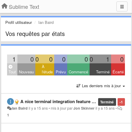
Sublime Text
Profil utilisateur
Ian Baird
Vos requêtes par états
1
0
0
0
0
0
0
1
0
À
Tout
Nouveau
l'étude
Prévu
Commencé
Terminé
Écarté
Les derniers mis à jour
A nice terminal integration feature using Distributed Objects or apple events to talk to (or instantiate and talk to) Sublime Text 2.
Terminé
-1
Ian Baird
il y a 15 ans
•
mis à jour par
Jon Skinner
il y a 15 ans
•
1