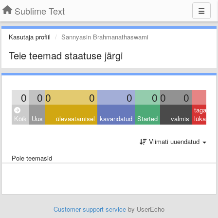
Sublime Text
Kasutaja profiil
Sannyasin Brahmanathaswami
Teie teemad staatuse järgi
0
0
0
0
0
0
0
0
0
tagasi
Kõik
Uus
ülevaatamisel
kavandatud
Started
valmis
lükatud
Viimati uuendatud
Pole teemasid
Customer support service
by UserEcho