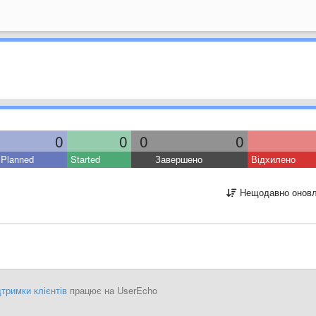
0
0
0
0
Planned
Started
Завершено
Відхилено
Нещодавно оновл
тримки клієнтів
працює на UserEcho