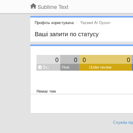
Sublime Text
Профіль користувача
Yazeed Al Oyoun
Ваші запити по статусу
0
0
0
0
Всі
Нові
Under review
Немає тем
Служба під