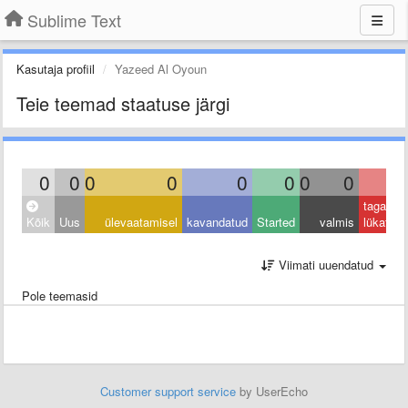
Sublime Text
Kasutaja profiil
Yazeed Al Oyoun
Teie teemad staatuse järgi
0
0
0
0
0
0
0
0
0
tagasi
Kõik
Uus
ülevaatamisel
kavandatud
Started
valmis
lükatud
Viimati uuendatud
Pole teemasid
Customer support service
by UserEcho