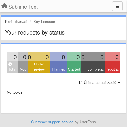
Sublime Text
Perfil d'usuari
Boy Lenssen
Your requests by status
0
0
0
0
0
0
0
0
0
Under
Tots
Nou
review
Planned
Started
completat
rebutjat
Última actualització
No topics
Customer support service
by UserEcho